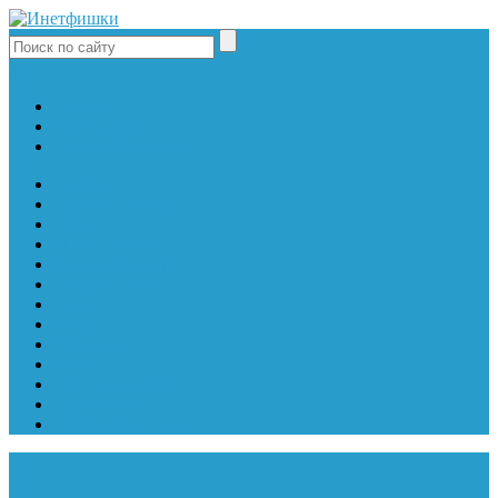
yt
vk
Главная
Карта сайта
О сайте/Контакты
Главная
Сервисы Google
Opera
Mozilla Firefox
Яндекс браузер
Google Chrome
Facebook
Twitter
Instagram
Skype
Одноклассники
Карта сайта
О сайте/Контакты