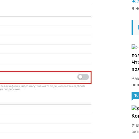
ча
я 
Чт
по
Раз
пол
10
Ко
Учи
сет