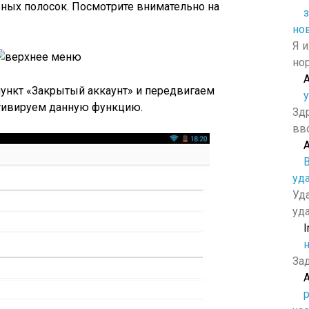
ьных полосок. Посмотрите внимательно на
но
Я и
но
ункт «Закрытый аккаунт» и передвигаем
тивируем данную функцию.
Зд
вв
уд
Уд
уда
I
н
За