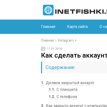
Главная
Карта сайта
О с
Главная
Instagram
11.01.2018
Как сделать аккаун
Содержание:
1
Делаем закрытый аккаунт
1.1
С планшета
1.2
С телефона
2
Как закрыть аккаунт с компьюте