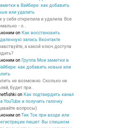
заметки в Вайбере: как добавить
вые или удалить
х у себя открепила и удалила. Все
рмально - о…
Аноним
on
Как восстановить
удаленную запись Вконтакте
равствуйте, а какой ключ доступа
одить?
Аноним
on
Группа Мои заметки в
Вайбере: как добавить новые или
алить
алить не возможно. Сколько не
ляй, будет при…
netfishki
on
Как подтвердить канал
а YouTube и получить галочку
давайте вопросы)
Аноним
on
Тик Ток при входе или
регистрации пишет: Вы слишком