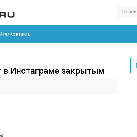
айте/Контакты
т в Инстаграме закрытым
ра